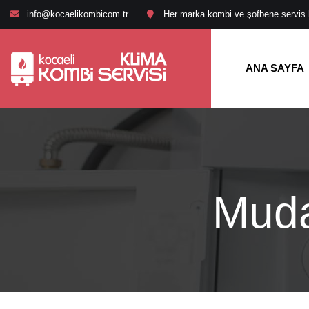
info@kocaelikombicom.tr
Her marka kombi ve şofbene servis hi
ANA SAYFA
Muda