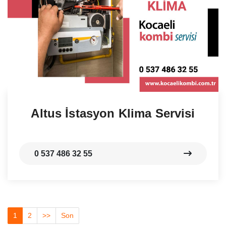
Altus İstasyon Klima Servisi
0 537 486 32 55
1
2
>>
Son