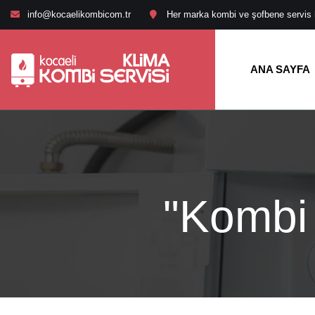
info@kocaelikombicom.tr
Her marka kombi ve şofbene servis hi
ANA SAYFA
"Kombi S