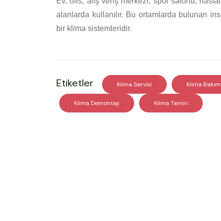
Ev, ofis, alış veriş merkezi, spor salonu, hast
alanlarda kullanılır. Bu ortamlarda bulunan insa
bir klima sistemleridir.
Etiketler
Klima Servisi
Klima Bakım
Klima Demontajı
Klima Tamiri