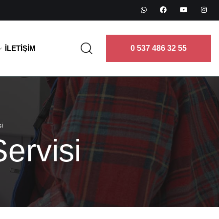
İLETIŞIM
0 537 486 32 55
i
ervisi