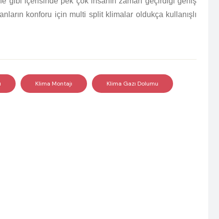
ane gibi içerisinde pek çok insanın zaman geçirdiği geniş
nların konforu için multi split klimalar oldukça kullanışlı
ı
Klima Montajı
Klima Gazı Dolumu