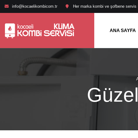
info@kocaelikombicom.tr
Her marka kombi ve şofbene servis hi
ANA SAYFA
Güzel