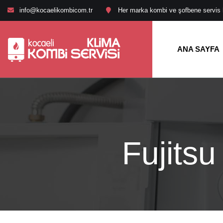
info@kocaelikombicom.tr
Her marka kombi ve şofbene servis hi
ANA SAYFA
Fujitsu