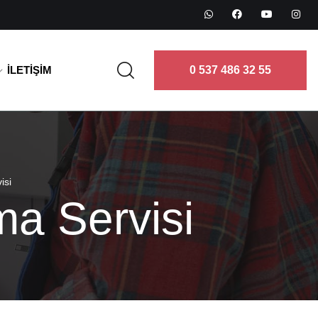
İLETIŞIM
0 537 486 32 55
isi
a Servisi