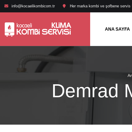
info@kocaelikombicom.tr
Her marka kombi ve şofbene servis hi
ANA SAYFA
An
Demrad M