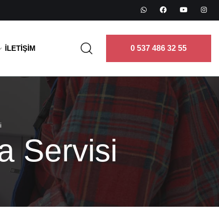
İLETIŞIM
0 537 486 32 55
i
a Servisi