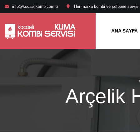
info@kocaelikombicom.tr
Her marka kombi ve şofbene servis hi
ANA SAYFA
Arçelik 