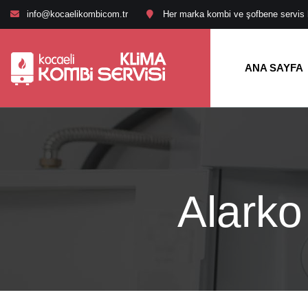
info@kocaelikombicom.tr
Her marka kombi ve şofbene servis hi
ANA SAYFA
Alarko