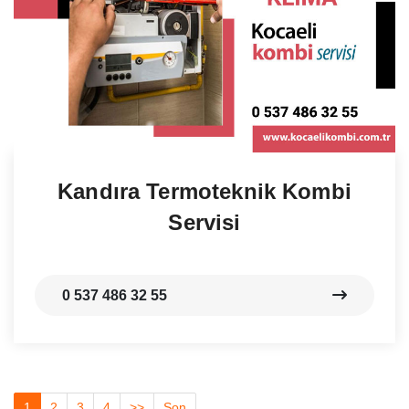
Kandıra Termoteknik Kombi
Servisi
0 537 486 32 55
1
2
3
4
>>
Son