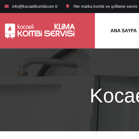
info@kocaelikombicom.tr
Her marka kombi ve şofbene servis hi
ANA SAYFA
Kocae